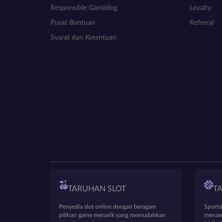
Responsible Gambling
Loyalty
Pusat Bantuan
Referral
Syarat dan Ketentuan
TARUHAN SLOT
T
Penyedia slot online dengan beragam
Sports
pilihan game menarik yang memudahkan
menawa