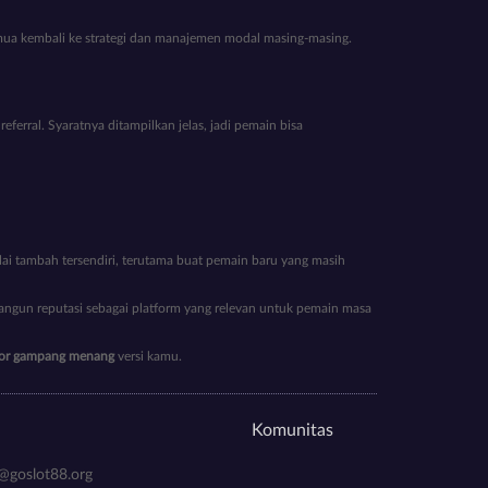
emua kembali ke strategi dan manajemen modal masing-masing.
ferral. Syaratnya ditampilkan jelas, jadi pemain bisa
ilai tambah tersendiri, terutama buat pemain baru yang masih
angun reputasi sebagai platform yang relevan untuk pemain masa
cor gampang menang
versi kamu.
Komunitas
@goslot88.org