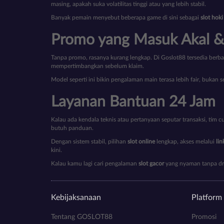
masing, apakah suka volatilitas tinggi atau yang lebih stabil.
Banyak pemain menyebut beberapa game di sini sebagai
slot hoki
Promo yang Masuk Akal &
Tanpa promo, rasanya kurang lengkap. Di Goslot88 tersedia berb
mempertimbangkan sebelum klaim.
Model seperti ini bikin pengalaman main terasa lebih fair, bukan se
Layanan Bantuan 24 Jam
Kalau ada kendala teknis atau pertanyaan seputar transaksi, tim 
butuh panduan.
Dengan sistem stabil, pilihan
slot online
lengkap, akses melalui
lin
kini.
Kalau kamu lagi cari pengalaman
slot gacor
yang nyaman tanpa dram
Kebijaksanaan
Platform
Tentang GOSLOT88
Promosi