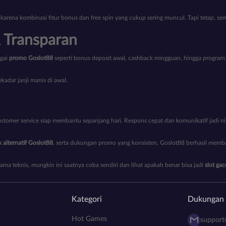
karena kombinasi fitur bonus dan free spin yang cukup sering muncul. Tapi tetap, s
 Transparan
agai
promo Goslot88
seperti bonus deposit awal, cashback mingguan, hingga program re
kadar janji manis di awal.
customer service siap membantu sepanjang hari. Respons cepat dan komunikatif jadi n
k alternatif Goslot88
, serta dukungan promo yang konsisten, Goslot88 berhasil memb
a teknis, mungkin ini saatnya coba sendiri dan lihat apakah benar bisa jadi
slot ga
Kategori
Dukungan
Hot Games
support