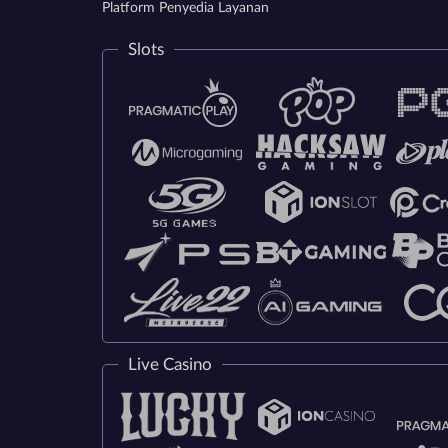
Platform Penyedia Layanan
Slots
Live Casino