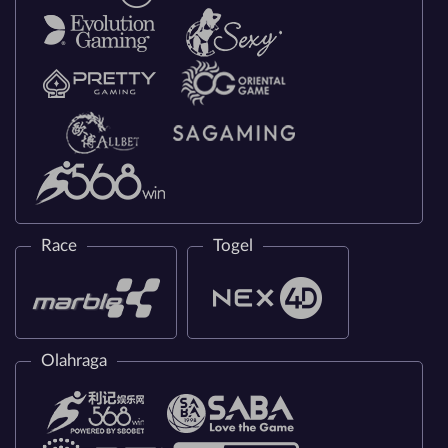
Race
Togel
Olahraga