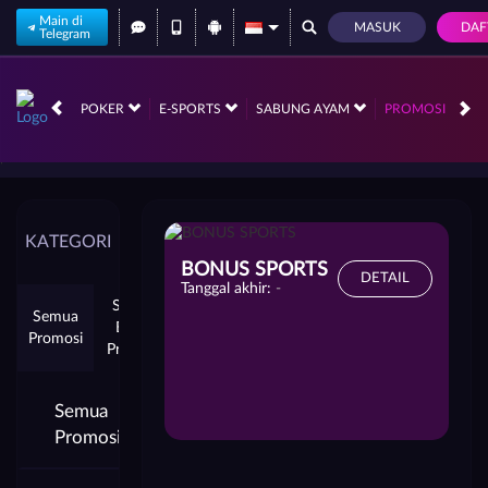
Main di
MASUK
DAF
Telegram
PROMOSI
ARCADE
POKER
E-SPORTS
SABUNG AYAM
'
KATEGORI
BONUS SPORTS
DETAIL
Tanggal akhir:
-
Semua
Semua
Event
Promosi
Provider
Semua
Promosi