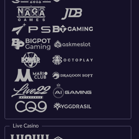
Live Casino