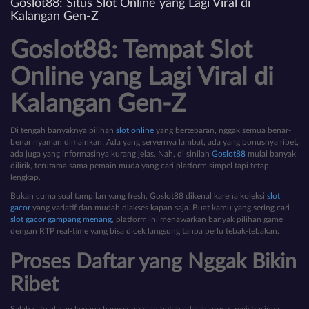
Goslot88: Situs Slot Online yang Lagi Viral di
Kalangan Gen-Z
Goslot88: Tempat Slot
Online yang Lagi Viral di
Kalangan Gen-Z
Di tengah banyaknya pilihan
slot online
yang bertebaran, nggak semua benar-
benar nyaman dimainkan. Ada yang servernya lambat, ada yang bonusnya ribet,
ada juga yang informasinya kurang jelas. Nah, di sinilah
Goslot88
mulai banyak
dilirik, terutama sama pemain muda yang cari platform simpel tapi tetap
lengkap.
Bukan cuma soal tampilan yang fresh, Goslot88 dikenal karena koleksi
slot
gacor
yang variatif dan mudah diakses kapan saja. Buat kamu yang sering cari
slot gacor gampang menang
, platform ini menawarkan banyak pilihan game
dengan RTP real-time yang bisa dicek langsung tanpa perlu tebak-tebakan.
Proses Daftar yang Nggak Bikin
Ribet