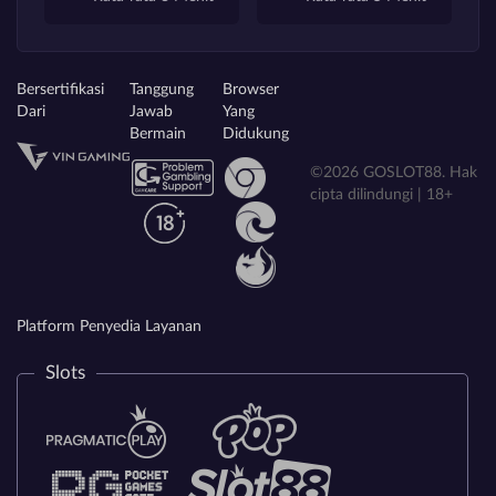
Bersertifikasi
Tanggung
Browser
Dari
Jawab
Yang
Bermain
Didukung
©2026 GOSLOT88. Hak
cipta dilindungi | 18+
Platform Penyedia Layanan
Slots