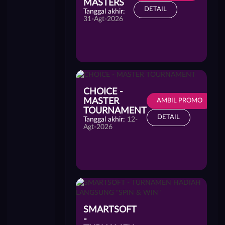
MASTERS
DETAIL
Tanggal akhir:
31-Agt-2026
CHOICE -
MASTER
AMBIL PROMO
TOURNAMENT
DETAIL
Tanggal akhir:
12-
Agt-2026
SMARTSOFT
-