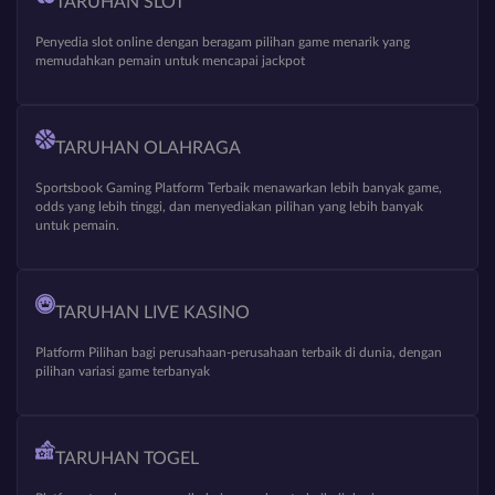
TARUHAN SLOT
Penyedia slot online dengan beragam pilihan game menarik yang
memudahkan pemain untuk mencapai jackpot
TARUHAN OLAHRAGA
Sportsbook Gaming Platform Terbaik menawarkan lebih banyak game,
odds yang lebih tinggi, dan menyediakan pilihan yang lebih banyak
untuk pemain.
TARUHAN LIVE KASINO
Platform Pilihan bagi perusahaan-perusahaan terbaik di dunia, dengan
pilihan variasi game terbanyak
TARUHAN TOGEL