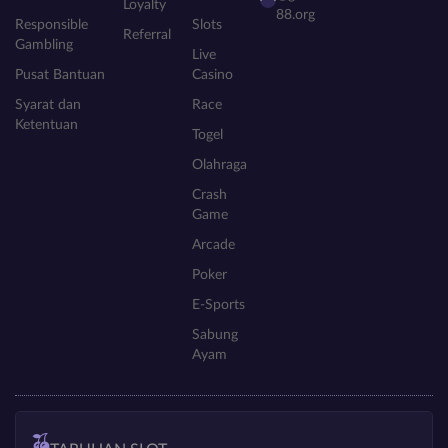
Loyalty
88.org
Responsible
Slots
Referral
Gambling
Live
Pusat Bantuan
Casino
Syarat dan
Race
Ketentuan
Togel
Olahraga
Crash
Game
Arcade
Poker
E-Sports
Sabung
Ayam