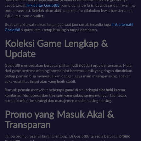
Salah satu alasan kenapa banyak pemain betah adalah proses registrasinya
cepat. Lewat
link daftar Goslot88
, kamu cuma perlu isi data dasar dan rekening
untuk transaksi. Setelah akun aktif, deposit bisa dilakukan lewat transfer bank,
QRIS, maupun e-wallet.
Buat yang khawatir akses terganggu saat jam ramai, tersedia juga
link alternatif
Goslot88
supaya kamu tetap bisa login tanpa hambatan.
Koleksi Game Lengkap &
Update
Goslot88 menyediakan berbagai pilihan
judi slot
dari provider ternama. Mulai
dari game bertema mitologi sampai slot bertema klasik yang ringan dimainkan.
Setiap pemain bisa menyesuaikan dengan gaya main masing-masing, apakah
suka volatilitas tinggi atau yang lebih stabil.
Banyak pemain menyebut beberapa game di sini sebagai
slot hoki
karena
kombinasi fitur bonus dan free spin yang cukup sering muncul. Tapi tetap,
semua kembali ke strategi dan manajemen modal masing-masing.
Promo yang Masuk Akal &
Transparan
Tanpa promo, rasanya kurang lengkap. Di Goslot88 tersedia berbagai
promo