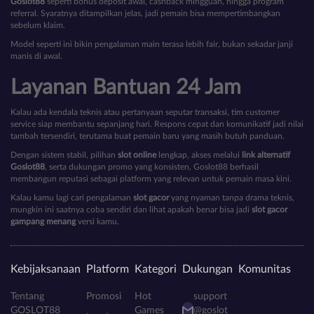
Goslot88
seperti bonus deposit awal, cashback mingguan, hingga program
referral. Syaratnya ditampilkan jelas, jadi pemain bisa mempertimbangkan
sebelum klaim.
Model seperti ini bikin pengalaman main terasa lebih fair, bukan sekadar janji
manis di awal.
Layanan Bantuan 24 Jam
Kalau ada kendala teknis atau pertanyaan seputar transaksi, tim customer
service siap membantu sepanjang hari. Respons cepat dan komunikatif jadi nilai
tambah tersendiri, terutama buat pemain baru yang masih butuh panduan.
Dengan sistem stabil, pilihan
slot online
lengkap, akses melalui
link alternatif
Goslot88
, serta dukungan promo yang konsisten, Goslot88 berhasil
membangun reputasi sebagai platform yang relevan untuk pemain masa kini.
Kalau kamu lagi cari pengalaman
slot gacor
yang nyaman tanpa drama teknis,
mungkin ini saatnya coba sendiri dan lihat apakah benar bisa jadi
slot gacor
gampang menang
versi kamu.
Kebijaksanaan
Platform
Kategori
Dukungan
Komunitas
Tentang
Promosi
Hot
support
GOSLOT88
Games
@goslot