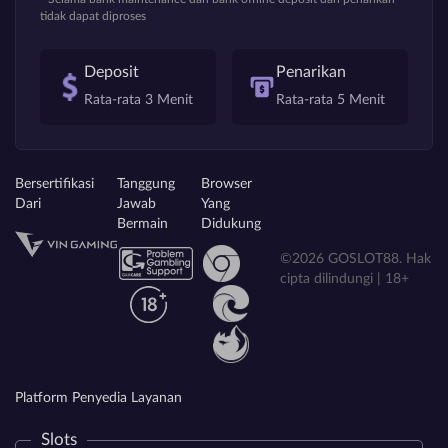
tidak dapat diproses
Deposit
Penarikan
Rata-rata 3 Menit
Rata-rata 5 Menit
Bersertifikasi
Tanggung
Browser
Dari
Jawab
Yang
Bermain
Didukung
©2026 GOSLOT88. Hak
cipta dilindungi | 18+
Platform Penyedia Layanan
Slots