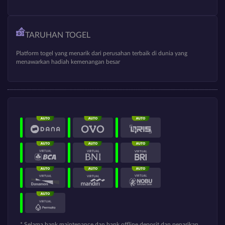
TARUHAN TOGEL
Platform togel yang menarik dari perusahan terbaik di dunia yang
menawarkan hadiah kemenangan besar
* Selama bank maintenance dan bank offline deposit dan penarikan