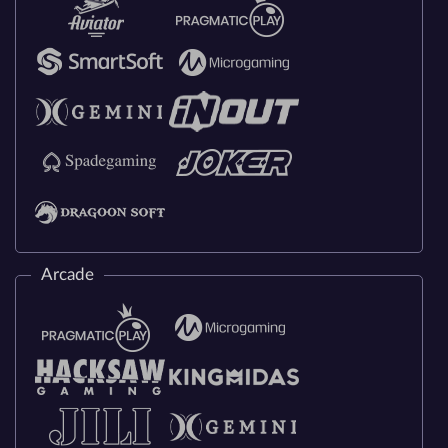
Arcade