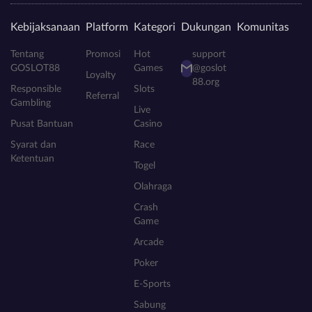
Kebijaksanaan
Platform
Kategori
Dukungan
Komunitas
Tentang
Promosi
Hot
support
GOSLOT88
Games
@goslot
Loyalty
88.org
Responsible
Slots
Referral
Gambling
Live
Pusat Bantuan
Casino
Syarat dan
Race
Ketentuan
Togel
Olahraga
Crash
Game
Arcade
Poker
E-Sports
Sabung