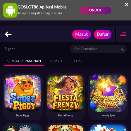
×
GOSLOT88 Aplikasi Mobile
UNDUH
Jangan tampilkan lagi hari ini
'
Masuk
Daftar
Bigpot
SEMUA PERMAINAN
TOP 20
SLOTS
Shoot Piggy
Fiesta Frenzy
Jewely Spin