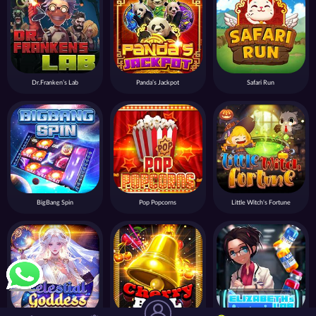
Dr.Franken’s Lab
Panda’s Jackpot
Safari Run
BigBang Spin
Pop Popcorns
Little Witch's Fortune